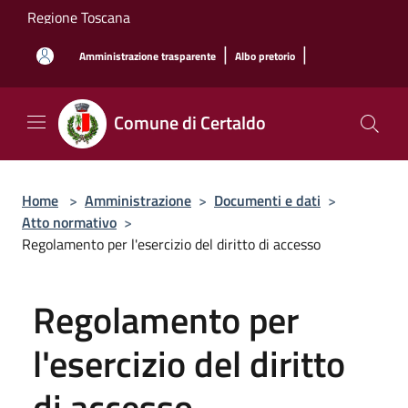
Salta al contenuto principale
Regione Toscana
|
|
Amministrazione trasparente
Albo pretorio
Comune di Certaldo
Home
>
Amministrazione
>
Documenti e dati
>
Atto normativo
>
Regolamento per l'esercizio del diritto di accesso
Regolamento per
l'esercizio del diritto
di accesso