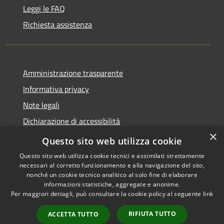
Leggi le FAQ
Richiesta assistenza
Amministrazione trasparente
Informativa privacy
Note legali
Dichiarazione di accessibilità
×
Whistleblowing
Questo sito web utilizza cookie
Questo sito web utilizza cookie tecnici e assimilati strettamente
necessari al corretto funzionamento e alla navigazione del sito,
nonché un cookie tecnico analitico al solo fine di elaborare
informazioni statistiche, aggregate e anonime.
RSS
Copyright © 2026 • Comune di
Per maggiori dettagli, può consultare la cookie policy al seguente
link
Accessibilità
Certaldo • Powered by
Privacy
Municipium
Accesso
•
RIFIUTA TUTTO
ACCETTA TUTTO
Cookie
redazione