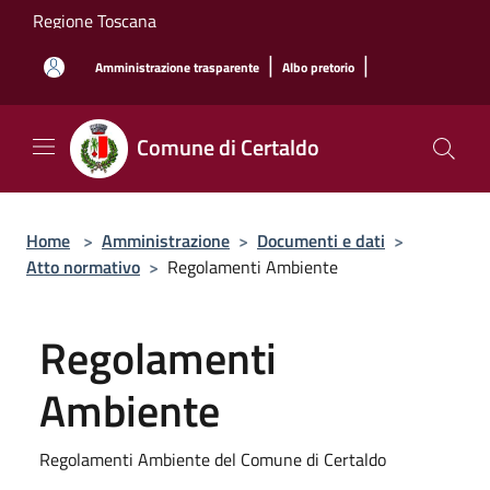
Salta al contenuto principale
Regione Toscana
|
|
Amministrazione trasparente
Albo pretorio
Comune di Certaldo
Home
>
Amministrazione
>
Documenti e dati
>
Atto normativo
>
Regolamenti Ambiente
Regolamenti
Ambiente
Regolamenti Ambiente del Comune di Certaldo