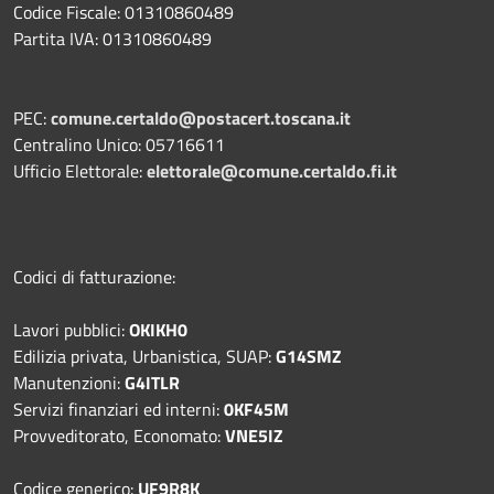
Codice Fiscale: 01310860489
Partita IVA: 01310860489
PEC:
comune.certaldo@postacert.toscana.it
Centralino Unico: 05716611
Ufficio Elettorale:
elettorale@comune.certaldo.fi.it
Codici di fatturazione:
Lavori pubblici:
OKIKH0
Edilizia privata, Urbanistica, SUAP:
G14SMZ
Manutenzioni:
G4ITLR
Servizi finanziari ed interni:
0KF45M
Provveditorato, Economato:
VNE5IZ
Codice generico:
UF9R8K