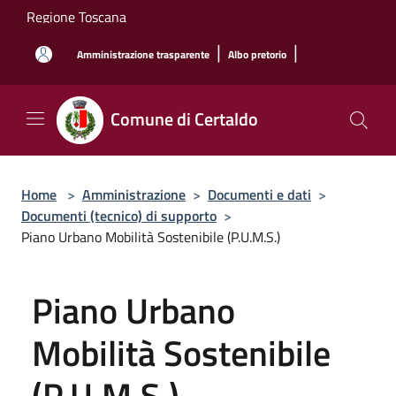
Salta al contenuto principale
Regione Toscana
|
|
Amministrazione trasparente
Albo pretorio
Comune di Certaldo
Home
>
Amministrazione
>
Documenti e dati
>
Documenti (tecnico) di supporto
>
Piano Urbano Mobilità Sostenibile (P.U.M.S.)
Piano Urbano
Mobilità Sostenibile
(P.U.M.S.)