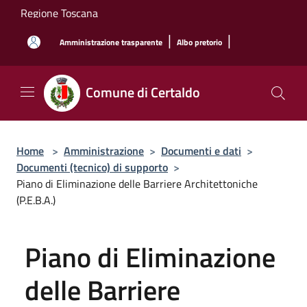
Salta al contenuto principale
Regione Toscana
|
|
Amministrazione trasparente
Albo pretorio
Comune di Certaldo
Home
>
Amministrazione
>
Documenti e dati
>
Documenti (tecnico) di supporto
>
Piano di Eliminazione delle Barriere Architettoniche
(P.E.B.A.)
Piano di Eliminazione
delle Barriere