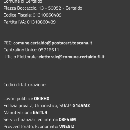
Comune di Certaldo
Piazza Boccaccio, 13 - 50052 - Certaldo
Codice Fiscale: 01310860489
Partita IVA: 01310860489
PEC:
comune.certaldo@postacert.toscana.it
Centralino Unico: 05716611
Ufficio Elettorale:
elettorale@comune.certaldo.fi.it
Codici di fatturazione:
Lavori pubblici:
OKIKH0
Edilizia privata, Urbanistica, SUAP:
G14SMZ
Manutenzioni:
G4ITLR
Servizi finanziari ed interni:
0KF45M
Provveditorato, Economato:
VNE5IZ