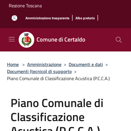
Salta al contenuto principale
Regione Toscana
|
|
Amministrazione trasparente
Albo pretorio
Comune di Certaldo
Home
>
Amministrazione
>
Documenti e dati
>
Documenti (tecnico) di supporto
>
Piano Comunale di Classificazione Acustica (P.C.C.A.)
Piano Comunale di
Classificazione
Acustica (P.C.C.A.)