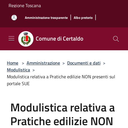
Salta al contenuto principale
Regione Toscana
|
|
Amministrazione trasparente
Albo pretorio
Comune di Certaldo
Home
>
Amministrazione
>
Documenti e dati
>
Modulistica
>
Modulistica relativa a Pratiche edilizie NON presenti sul
portale SUE
Modulistica relativa a
Pratiche edilizie NON