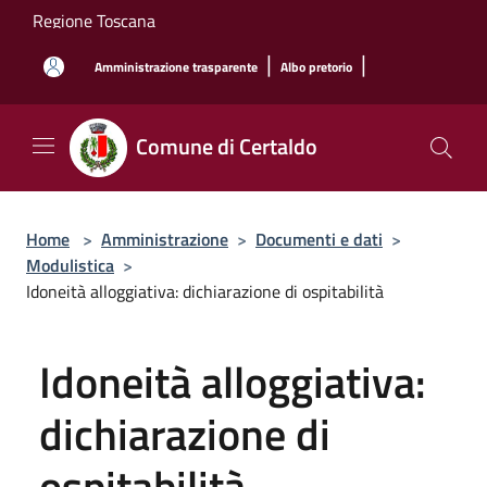
Salta al contenuto principale
Regione Toscana
|
|
Amministrazione trasparente
Albo pretorio
Comune di Certaldo
Home
>
Amministrazione
>
Documenti e dati
>
Modulistica
>
Idoneità alloggiativa: dichiarazione di ospitabilità
Idoneità alloggiativa:
dichiarazione di
ospitabilità