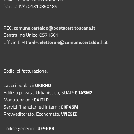
Partita IVA: 01310860489
PEC:
comune.certaldo@postacert.toscana.it
Centralino Unico: 05716611
Ufficio Elettorale:
elettorale@comune.certaldo.fi.it
Codici di fatturazione:
Lavori pubblici:
OKIKH0
Edilizia privata, Urbanistica, SUAP:
G14SMZ
Manutenzioni:
G4ITLR
Servizi finanziari ed interni:
0KF45M
Provveditorato, Economato:
VNE5IZ
Codice generico:
UF9R8K