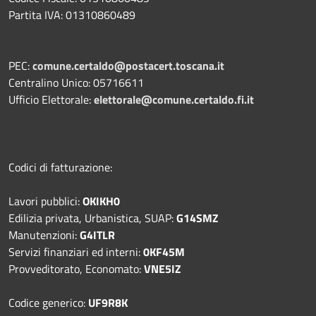
Partita IVA: 01310860489
PEC:
comune.certaldo@postacert.toscana.it
Centralino Unico: 05716611
Ufficio Elettorale:
elettorale@comune.certaldo.fi.it
Codici di fatturazione:
Lavori pubblici:
OKIKH0
Edilizia privata, Urbanistica, SUAP:
G14SMZ
Manutenzioni:
G4ITLR
Servizi finanziari ed interni:
0KF45M
Provveditorato, Economato:
VNE5IZ
Codice generico:
UF9R8K