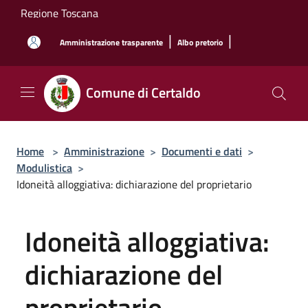
Salta al contenuto principale
Regione Toscana
|
|
Amministrazione trasparente
Albo pretorio
Comune di Certaldo
Home
>
Amministrazione
>
Documenti e dati
>
Modulistica
>
Idoneità alloggiativa: dichiarazione del proprietario
Idoneità alloggiativa:
dichiarazione del
proprietario