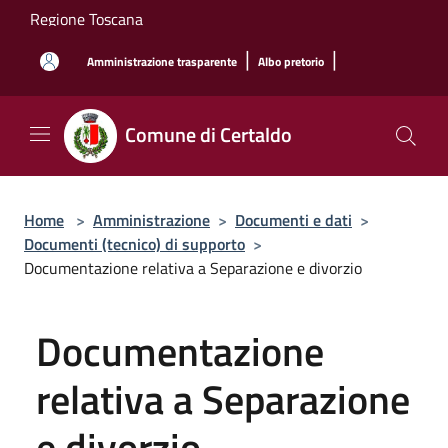
Salta al contenuto principale
Regione Toscana
|
|
Amministrazione trasparente
Albo pretorio
Comune di Certaldo
Home
>
Amministrazione
>
Documenti e dati
>
Documenti (tecnico) di supporto
>
Documentazione relativa a Separazione e divorzio
Documentazione
relativa a Separazione
e divorzio