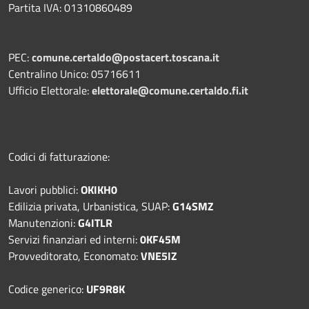
Partita IVA: 01310860489
PEC:
comune.certaldo@postacert.toscana.it
Centralino Unico: 05716611
Ufficio Elettorale:
elettorale@comune.certaldo.fi.it
Codici di fatturazione:
Lavori pubblici:
OKIKH0
Edilizia privata, Urbanistica, SUAP:
G14SMZ
Manutenzioni:
G4ITLR
Servizi finanziari ed interni:
0KF45M
Provveditorato, Economato:
VNE5IZ
Codice generico:
UF9R8K