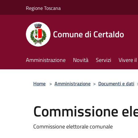
Salta al contenuto principale
Regione Toscana
Comune di Certaldo
Amministrazione
Novità
Servizi
Vivere 
Home
>
Amministrazione
>
Documenti e dati
Commissione ele
Commissione elettorale comunale