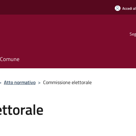
Accedi al
Seg
il Comune
>
Atto normativo
>
Commissione elettorale
ttorale