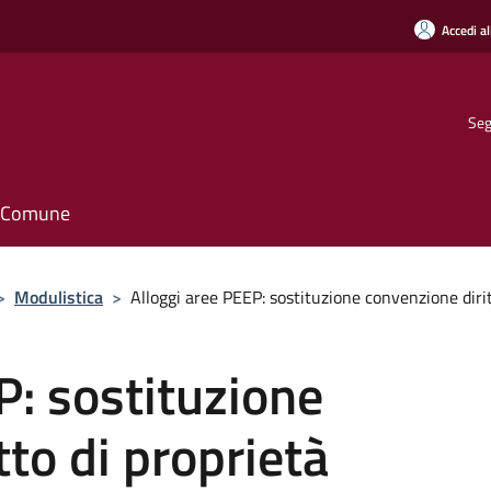
Accedi al
Seg
il Comune
>
Modulistica
>
Alloggi aree PEEP: sostituzione convenzione dirit
P: sostituzione
to di proprietà