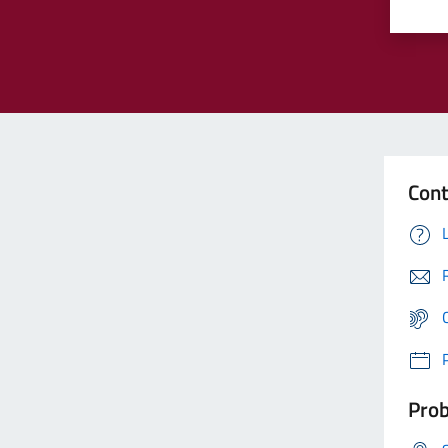
Cont
Prob