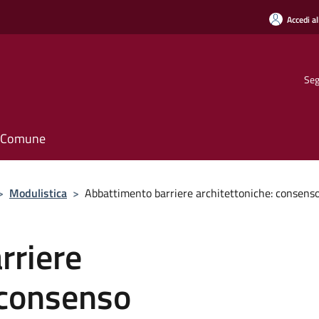
Accedi al
Seg
il Comune
>
Modulistica
>
Abbattimento barriere architettoniche: consenso
rriere
 consenso