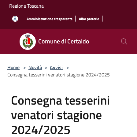
Salta al contenuto principale
Regione Toscana
|
|
Amministrazione trasparente
Albo pretorio
Comune di Certaldo
Home
>
Novità
>
Avvisi
>
Consegna tesserini venatori stagione 2024/2025
Consegna tesserini
venatori stagione
2024/2025